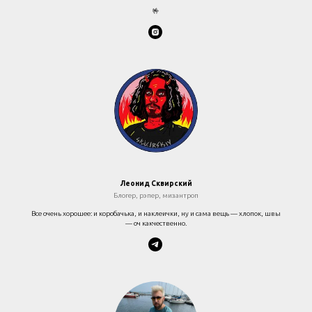
🤟
Леонид Сквирский
Блогер, рэпер, мизантроп
Все очень хорошее: и коробачька, и наклеички, ну и сама вещь — хлопок, швы
— оч какчественно.