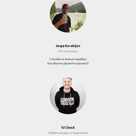
Jenya Korabljov
Из телеграма
Cпасибо за Божью коробку!
Как обычно делаете красиво!)
VJ Chuck
Любимый друг и подписчик