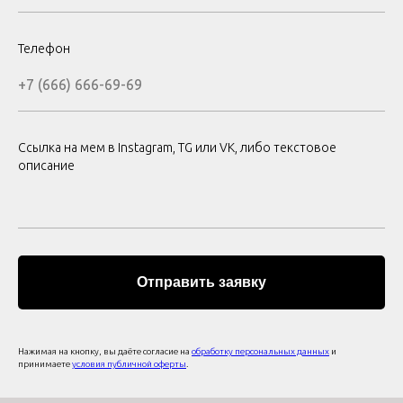
Телефон
+7 (666) 666-69-69
Ссылка на мем в Instagram, TG или VK, либо текстовое
описание
Отправить заявку
Нажимая на кнопку, вы даёте согласие на
обработку персональных данных
и
принимаете
условия публичной оферты
.