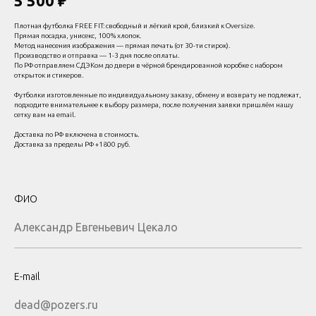
5 500 ₽
Плотная футболка FREE FIT: свободный и лёгкий крой, близкий к Oversize.
Прямая посадка, унисекс, 100% хлопок.
Метод нанесения изображения — прямая печать (от 30-ти стирок).
Производство и отправка — 1-3 дня после оплаты.
По РФ отправляем СДЭКом до двери в чёрной брендированной коробке с набором
открыток и стикеров.
Футболки изготовленные по индивидуальному заказу, обмену и возврату не подлежат,
подходите внимательнее к выбору размера, после получения заявки пришлём нашу
сетку вам на email.
Доставка по РФ включена в стоимость.
Доставка за пределы РФ +1800 руб.
ФИО
Александр Евгеньевич Цекало
E-mail
dead@pozers.ru