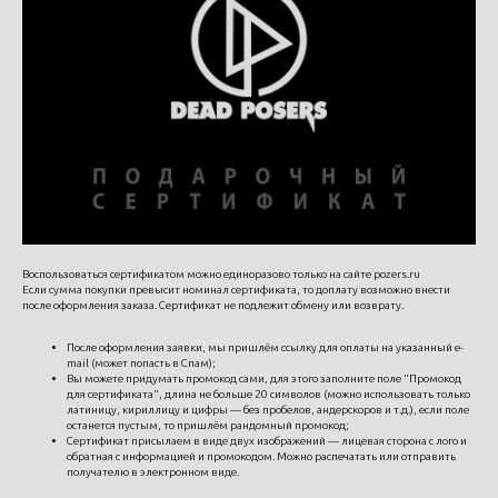
Воспользоваться сертификатом можно единоразово только на сайте pozers.ru
Если сумма покупки превысит номинал сертификата, то доплату возможно внести
после оформления заказа. Сертификат не подлежит обмену или возврату.
После оформления заявки, мы пришлём ссылку для оплаты на указанный e-
mail (может попасть в Спам);
Вы можете придумать промокод сами, для этого заполните поле "Промокод
для сертификата", длина не больше 20 символов (можно использовать только
латиницу, кириллицу и цифры — без пробелов, андерскоров и т.д.), если поле
останется пустым, то пришлём рандомный промокод;
Сертификат присылаем в виде двух изображений — лицевая сторона с лого и
обратная с информацией и промокодом. Можно распечатать или отправить
получателю в электронном виде.