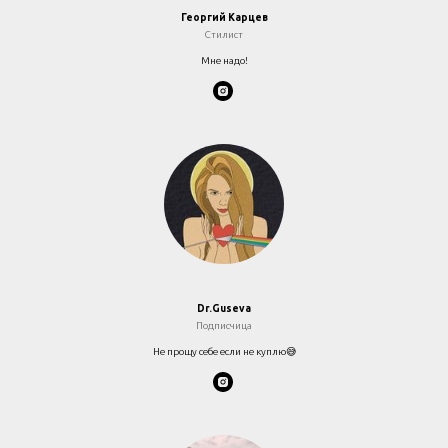
Георгий Карцев
Стилист
Мне надо!
Dr.Guseva
Подписчица
Не прощу себе если не куплю😅