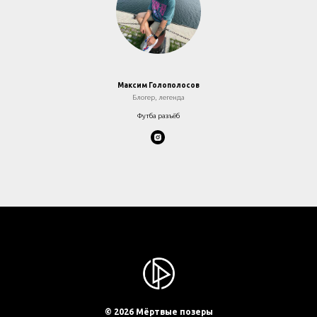
Максим Голополосов
Блогер, легенда
Футба разъёб
© 2026
Мёртвые позеры